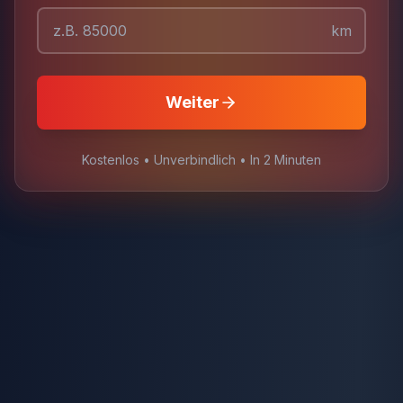
km
Weiter
Kostenlos • Unverbindlich • In 2 Minuten